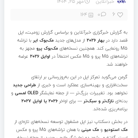
خبرآنلاین
مهر ۲۵, ۱۴۰۴
6
164
0
به گزارش خبرگزاری خبرآنلاین و براساس گزارش زومیت، اپل
قصد دارد در
بهار ۲۰۲۶
از مدل‌های جدید
مک‌بوک ایر
با تراشه
M5 رونمایی کند. همچنین نسخه‌های
مک‌بوک پرو
مجهز به
تراشه‌های M5 پرو و M5 مکس احتمالاً در
اوایل ۲۰۲۶
عرضه
خواهند شد.
گرمن می‌گوید تمرکز اپل در این به‌روزرسانی بر ارتقای
سخت‌افزاری و بهینه‌سازی عملکرد است و خبری از
طراحی جدید
نخواهد بود. تغییرات بزرگ‌تر — از جمله نمایشگر
OLED لمسی
و
بدنه‌ای
نازک‌تر و سبک‌تر
— برای اواخر
۲۰۲۶ یا اوایل ۲۰۲۷
برنامه‌ریزی شده‌اند.
در بخش دسکتاپ نیز اپل مشغول توسعه نسخه‌های تازه‌ای از
مک استودیو
و
مک مینی
با همان تراشه‌های M5 پرو و مکس
است. گفته می‌شود دو نمایشگر خارجی جدید، از جمله نسخه