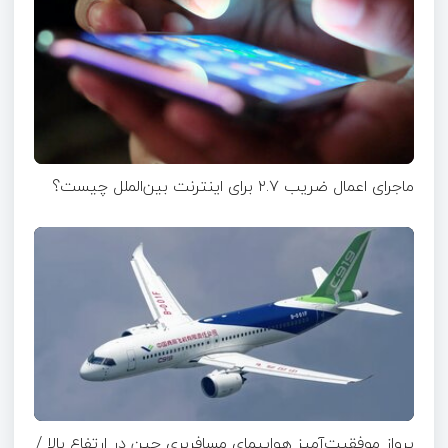
ماجرای اعمال ضریب ۲.۷ برای اینترنت بین‌الملل چیست؟
پرواز موفقیت‌آمیز هواپیمای مسافربری چین در ارتفاع بالا /