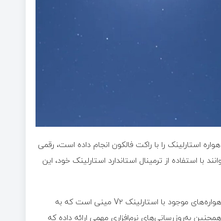
ر، اسپیس‌ایکس در سال جاری میلادی ۱۳۴ پرتاب ماهواره استارلینک را با راکت فالکون انجام داده است، رقمی
د با استفاده از ترمینال استاندارد استارلینک خود، این
افزایش سرعت به‌طور عمده ناشی از جایگزینی بیش از ۵۰ درصد ماهواره‌های موجود با استارلینک V۲ مینی است که به
ین به‌روزرسانی‌های نرم‌افزاری مهمی ارائه داده که