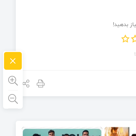
از بدهید!
×