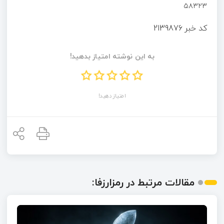
۵۸۳۲۳
کد خبر
2139876
به این نوشته امتیاز بدهید!
امتیاز دهید!
مقالات مرتبط در رمزارزفا: