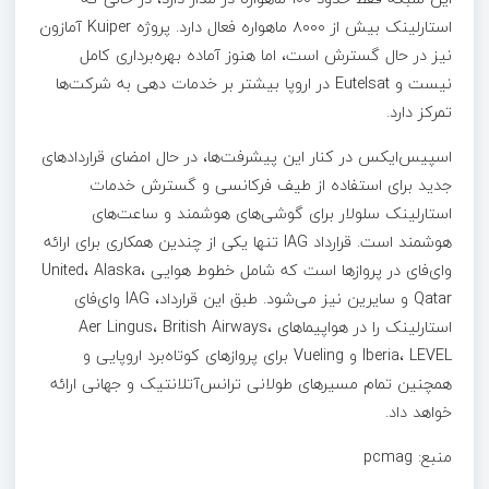
استارلینک بیش از ۸۰۰۰ ماهواره فعال دارد. پروژه Kuiper آمازون
نیز در حال گسترش است، اما هنوز آماده بهره‌برداری کامل
نیست و Eutelsat در اروپا بیشتر بر خدمات دهی به شرکت‌ها
تمرکز دارد.
اسپیس‌ایکس در کنار این پیشرفت‌ها، در حال امضای قراردادهای
جدید برای استفاده از طیف فرکانسی و گسترش خدمات
استارلینک سلولار برای گوشی‌های هوشمند و ساعت‌های
هوشمند است. قرارداد IAG تنها یکی از چندین همکاری برای ارائه
وای‌فای در پروازها است که شامل خطوط هوایی United، Alaska،
Qatar و سایرین نیز می‌شود. طبق این قرارداد، IAG وای‌فای
استارلینک را در هواپیماهای Aer Lingus، British Airways،
Iberia، LEVEL و Vueling برای پروازهای کوتاه‌برد اروپایی و
همچنین تمام مسیرهای طولانی ترانس‌آتلانتیک و جهانی ارائه
خواهد داد.
منبع: pcmag