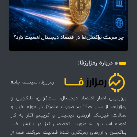
قیمت تتر، بیت‌کوین و اتریوم امروز دوشنبه ۵ مرداد
آخرین وضعیت بازار رمزارزها در جهان / مهم‌ترین
راهنمای انتخاب مسیر مناسب برای ورود به بازار ارز
۱۴۰۵ | بیت‌کوین این مرز را از دست بدهد، همه‌چیز
رقابت پنهان دولت‌ها بر سر بیت‌کوین/ ۱۰ کشور برتر
تازه‌ترین رسوایی ارز دیجیتال؛ شکایت میلیاردی روی
میز / ۶۲۲ بیت‌کوین کجا رفت؟
کدامند؟
دیجیتال
تغییر می‌کند
تهدید بیت‌کوین مشخص شد
اتفاق تاریخی در بازار رمزارزها / بیت‌کوین سبز شد
اتفاق مهم در بازار رمزارزها / بیت‌کوین وارد فاز تازه شد
چرا سرعت تراکنش‌ها در اقتصاد دیجیتال اهمیت دارد؟
درباره رمزارزفا:
رمزارزفا، سیستم جامع
بروزترین اخبار اقتصاد دیجیتال، بیت‌کوین، بلاکچین و
رمزارزها، از سال 1400 به صورت متمرکز در حوزه اخبار و
مقالات، فین‌تک، ارزهای‌ دیجیتال و کریپتو آغاز به کار
نموده است و به صورت تخصصی نیز در بازنشر اخبار
بلاکچین و ارزهای رمزنگاری شده فعالیت می‌کند.
شما از