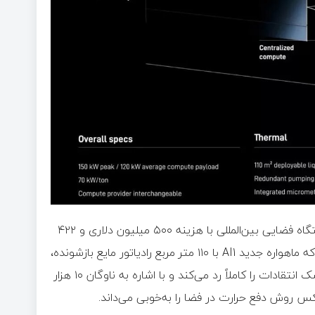
برای درک بزرگی این مسئله، باید بدانیم که سیستم خنک‌کننده ایستگاه فضایی بین‌المللی با هزینه ۵۰۰ میلیون دلاری و ۴۲۲
متر مربع رادیاتور، فقط می‌تواند ۷۰ کیلووات گرما را دفع کند، درحالی‌که ماهواره جدید AI1 با ۱۱۰ متر مربع رادیاتور مایع بازشونده،
باید گرمای یک رک ۱۴۰ کیلوواتی را مدیریت کند. بااین‌حال، ایلان ماسک انتقادات را کاملاً رد می‌کند و با اشاره به ناوگان ۱۰ هزار
س روش دفع حرارت در فضا را به‌خوبی می‌داند.