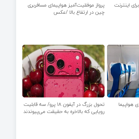
رای اعمال ضریب ۲.۷ برای اینترنت
پرواز موفقیت‌آمیز هواپیمای مسافربری
چین در ارتفاع بالا /عکس
ی هواپیما
تحول بزرگ در آیفون ۱۸ پرو/ سه قابلیت
رویایی که بالاخره به حقیقت می‌پیوندند