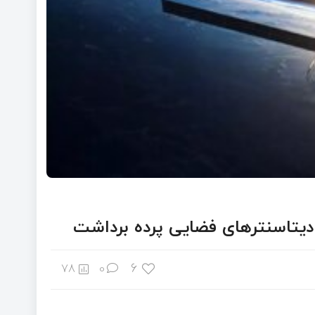
6
78
0