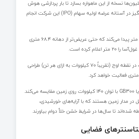
یون‌ها نسخه از این ماهواره بسازد تا بار پردازشی هوش
مصنوعی را کاملاً از شبکه برق زمین خارج کند. این رونمایی هیجان‌انگیز در آستانه عرضه اولیه سهام (IPO) این شرکت انجام
نسل اول ماهواره AI1 در زمان استقرار کامل پنل‌ها، پهنایی معادل ۷۰ متر پیدا می‌کند که حتی عریض‌تر از دهانه ۶۸.۴ متری
این ماهواره برای ارائه ۱۲۰ کیلووات بار پردازشی پایدار و ۱۵۰ کیلووات در نقطه اوج (تقریباً ۷۰ کیلووات به ازای هر تن) طراحی
ایلان ماسک توان مصرفی این دستگاه را دقیقاً با یک رک سرور انویدیا GB300 با توان ۱۴۰ کیلووات روی زمین مقایسه می‌کند.
 در مدار زمین هستند که با آرایه‌های خورشیدی،
 شده‌اند تا سال‌ها در شرایط خشن خلأ دوام بیاورند.