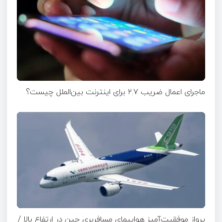
ماجرای اعمال ضریب ۲.۷ برای اینترنت بین‌الملل چیست؟
پرواز موفقیت‌آمیز هواپیمای مسافربری چین در ارتفاع بالا /