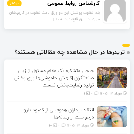
کارشناس روابط عمومی
بیشتر
بیشتر
بیشتر
بیشتر
بیشتر
بیشتر
بله، تفاوت پوشش این دو ورق باعث تفاوت در کاربردشان
می‌شود. ورق قلع‌اندود به دلیل...
تریدرها در حال مشاهده چه مقالاتی هستند؟
جنجال «تشکر» یک مقام مسئول از زبان
صنعتگران |کاهش خاموشی‌ها برای بخش
تولید رضایت‌بخش نیست
مرداد ۱۷, ۱۴۰۵
0
1
انتقاد بیماران هموفیلی از کمبود دارو؛
درخواست از رسانه‌ها
مرداد ۱۷, ۱۴۰۵
0
10