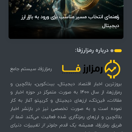
قیمت تتر، بیت‌کوین و اتریوم امروز دوشنبه ۵ مرداد
آخرین وضعیت بازار رمزارزها در جهان / مهم‌ترین
راهنمای انتخاب مسیر مناسب برای ورود به بازار ارز
۱۴۰۵ | بیت‌کوین این مرز را از دست بدهد، همه‌چیز
رقابت پنهان دولت‌ها بر سر بیت‌کوین/ ۱۰ کشور برتر
تازه‌ترین رسوایی ارز دیجیتال؛ شکایت میلیاردی روی
میز / ۶۲۲ بیت‌کوین کجا رفت؟
کدامند؟
دیجیتال
تغییر می‌کند
تهدید بیت‌کوین مشخص شد
اتفاق تاریخی در بازار رمزارزها / بیت‌کوین سبز شد
اتفاق مهم در بازار رمزارزها / بیت‌کوین وارد فاز تازه شد
چرا سرعت تراکنش‌ها در اقتصاد دیجیتال اهمیت دارد؟
درباره رمزارزفا:
رمزارزفا، سیستم جامع
بروزترین اخبار اقتصاد دیجیتال، بیت‌کوین، بلاکچین و
رمزارزها، از سال 1400 به صورت متمرکز در حوزه اخبار و
مقالات، فین‌تک، ارزهای‌ دیجیتال و کریپتو آغاز به کار
نموده است و به صورت تخصصی نیز در بازنشر اخبار
بلاکچین و ارزهای رمزنگاری شده فعالیت می‌کند.
شما از
طریق رمزارزفا، همیشه یک قدم جلوتر از تغییرات دنیای