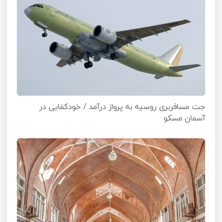
جت مسافربری روسیه به پرواز درآمد / خودکفایی در
آسمان مسکو