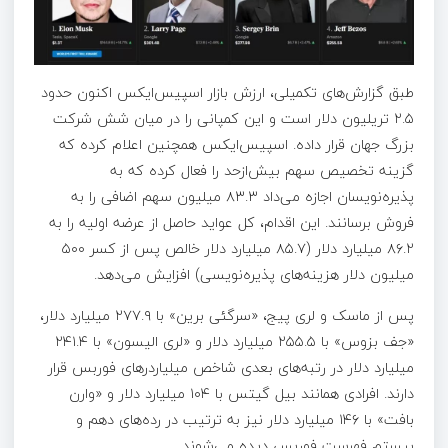
طبق گزارش‌های تکمیلی، ارزش بازار اسپیس‌ایکس اکنون حدود
۲.۵ تریلیون دلار است و این کمپانی را در میان شش شرکت
بزرگ جهان قرار داده. اسپیس‌ایکس همچنین اعلام کرده که
گزینه تخصیص سهم بیش‌ازحد را فعال کرده که به
پذیره‌نویسان اجازه می‌داد ۸۳.۳ میلیون سهم اضافی را به
فروش برسانند. این اقدام، کل عواید حاصل از عرضه اولیه را به
۸۶.۲ میلیارد دلار (۸۵.۷ میلیارد دلار خالص پس از کسر ۵۰۰
میلیون دلار هزینه‌های پذیره‌نویسی) افزایش می‌دهد.
پس از ماسک و لری پیج، «سرگئی برین» با ۲۷۷.۹ میلیارد دلار،
«جف بزوس» با ۲۵۵.۵ میلیارد دلار و «لری الیسون» با ۲۴۱.۴
میلیارد دلار در رتبه‌های بعدی شاخص میلیاردرهای فوربس قرار
دارند. افرادی همانند بیل گیتس با ۱۰۴ میلیارد دلار و «وارن
بافت» با ۱۴۶ میلیارد دلار نیز به ترتیب در رده‌های دهم و
بیستم فهرست فوربس دیده می‌شوند.