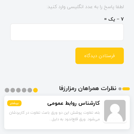
لطفا پاسخ را به عدد انگلیسی وارد کنید:
7 − یک =
نظرات همراهان رمزارزفا
اسماعیل زاده
کارشناس روابط عمومی
بیشتر
بیشتر
بیشتر
بیشتر
بیشتر
بیشتر
تا قبل از خوندن این مقاله فکر می‌کردم ورق قلع‌اندود
بله، تفاوت پوشش این دو ورق باعث تفاوت در کاربردشان
می‌شود. ورق قلع‌اندود به دلیل...
همون ورق گالوانیزه است. تفاو...