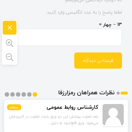
لطفا پاسخ را به عدد انگلیسی وارد کنید:
×
13 − چهار =
نظرات همراهان رمزارزفا
اسماعیل زاده
کارشناس روابط عمومی
بیشتر
بیشتر
بیشتر
بیشتر
بیشتر
بیشتر
تا قبل از خوندن این مقاله فکر می‌کردم ورق قلع‌اندود
بله، تفاوت پوشش این دو ورق باعث تفاوت در کاربردشان
می‌شود. ورق قلع‌اندود به دلیل...
همون ورق گالوانیزه است. تفاو...