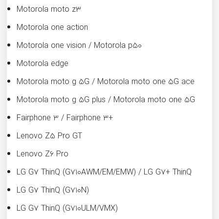
Motorola moto z۳
Motorola one action
Motorola one vision / Motorola p۵۰
Motorola edge
Motorola moto g ۵G / Motorola moto one ۵G ace
Motorola moto g ۵G plus / Motorola moto one ۵G
Fairphone ۳ / Fairphone ۳+
Lenovo Z۵ Pro GT
Lenovo Z۶ Pro
LG G۷ ThinQ (G۷۱۰AWM/EM/EMW) / LG G۷+ ThinQ
LG G۷ ThinQ (G۷۱۰N)
LG G۷ ThinQ (G۷۱۰ULM/VMX)