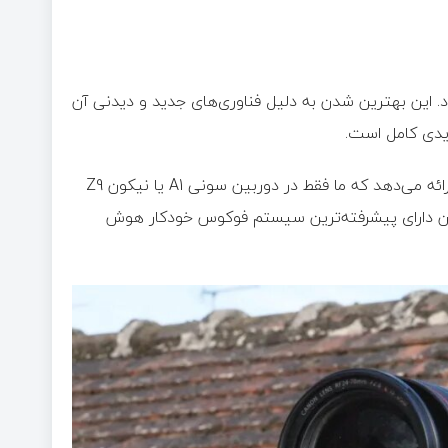
 بدون آینه مورد علاقه امسال کارشناسان کانن EOS R5 II بود. این بهترین شدن به دلیل فناوری‌های جدید و دیدنی آن
یدی کامل است.
این دوربین با حسگر ۴۵ مگاپیکسلی، ترکیبی از سرعت و وضوح را ارائه می‌دهد که ما فقط در دوربین سونی A1 یا نیکون Z9
مچنین دارای پیشرفته‌ترین سیستم فوکوس خودکار هوش