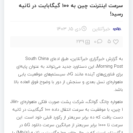
سرعت اینترنت چین به ۱۰۰ گیگابایت در ثانیه
رسید!
خبرآنلاین
دی ۱۵, ۱۴۰۳
5
239
0
به گزارش خبرگزاری خبرآنلاین، طبق ادعای South China
Morning Post، این دستاورد جدید می‌تواند به عنوان پایه‌ای
برای فناوری‌های آینده مانند ۶G، سیستم‌های موقعیت یابی
ماهواره‌ای نسل بعدی و سنجش از دور با وضوح فوق العاده بالا
باشد.
ماهواره چانگ گوانگ، شرکت پشت صورت فلکی ماهواره‌ای Jilin-
1 چین، با موفقیت به سرعت انتقال داده ۱۰۰ گیگابیت در ثانیه
دست یافت که ده برابر سریعتر از رکورد قبلی خود است. این
سرعت تا ۱۰۰۰ برابر سریعتر از میانگین سرعت دانلود ۵G در
انگلستان است که در حال حاضر ۱۰۰ مگابیت بر ثانیه (Mb/s) یا