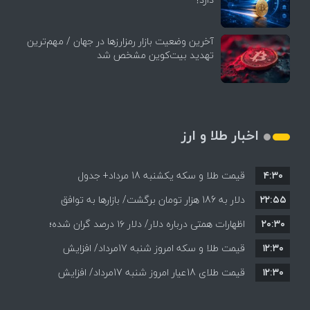
آخرین وضعیت بازار رمزارزها در جهان / مهم‌ترین
تهدید بیت‌کوین مشخص شد
اخبار طلا و ارز
۴:۳۰
قیمت طلا و سکه یکشنبه 18 مرداد+ جدول
۲۲:۵۵
دلار به 186 هزار تومان برگشت/ بازارها به توافق
۲۰:۳۰
احتمالی هرمز چه واکنشی نشان دادند؟
اظهارات همتی درباره دلار/ دلار ۱۶ درصد گران شده؛
۱۲:۳۰
این افزایش طبیعی است
قیمت طلا و سکه امروز شنبه 17مرداد/ افزایش
۱۲:۳۰
همه قیمت ها + جدول و جزئیات
قیمت طلای 18عیار امروز شنبه 17مرداد/ افزایش
قیمت + جدول و جزئیات