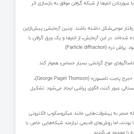
 عبوردادن اتم‌ها از شبکه گرافن موفق به بازسازی اثر
رده‌اند اتم‌ها می‌توانند رفتار موجی‌شکل داشته باشند. چنین آزمایشی پیش‌ازاین
ه‌اند. در این آزمایش، از اتم‌ها و یک ورق گرافن با
Particle diffra).
 شناساگرهای موج گرانشی بسیار حساس، هموار کند.
البته داستان این کشف از تقریباً یک قرن پیش آغاز شده بود. ۱۹۲۷، «جرج پاجت تامسون» (George Paget Thomson)،
یستالی عبور کنند، الگوی پراشی ایجاد می‌شود. تشکیل
بلکه منجر به پیشرفت‌هایی مانند میکروسکوپ الکترونی
ها بودند، اما روش‌های قدیمی نیازمند شبکه‌هایی خاص با
را محدود می‌کردند.