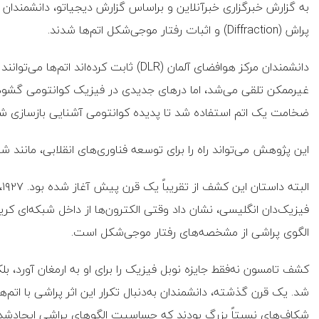
به گزارش خبرگزاری خبرآنلاین و براساس گزارش دیجیاتو، دانشمندان با
پراش (Diffraction) و اثبات رفتار موجی‌شکل اتم‌ها شدند.
دانشمندان مرکز هوافضای آلمان (DLR) ثابت ک
غیرممکن تلقی می‌شد، اما درهای جدیدی در فیزیک کوانتومی گشوده شد
ضخامت یک اتم استفاده شد تا پدیده کوانتومی آشنایی بازسازی شود: پراش ذره (ction
این پژوهش می‌تواند راه را برای توسعه فناوری‌های انقلابی، مانند
فیزیک‌دان انگلیسی، نشان داد وقتی الکترون‌ها از داخل شبکه‌ای کر
الگوی پراشی از مشخصه‌های رفتار موجی‌شکل است.
کشف تامسون نه‌فقط جایزه نوبل فیزیک را برای او به ارمغان آورد، 
شد. یک قرن گذشته، دانشمندان به‌دنبال تکرار این اثر پراشی با اتم‌
شکاف‌های نسبتاً بزرگ بودند که حساسیت الگوهای پراشی ایجادشده 