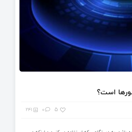
شورها است؟
5
241
0