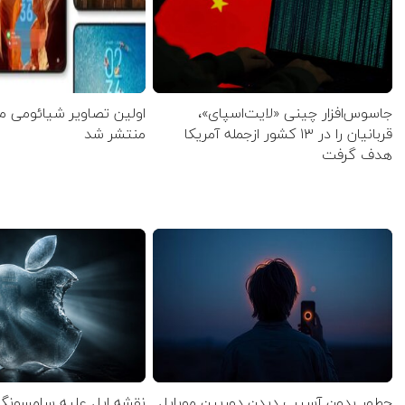
جاسوس‌افزار چینی «لایت‌اسپای»،
قربانیان را در ۱۳ کشور ازجمله آمریکا
منتشر شد
هدف گرفت
چطور بدون آسیب دیدن دوربین موبایل
نقشه اپل علیه سامسون