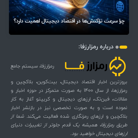
قیمت تتر، بیت‌کوین و اتریوم امروز دوشنبه ۵ مرداد
آخرین وضعیت بازار رمزارزها در جهان / مهم‌ترین
راهنمای انتخاب مسیر مناسب برای ورود به بازار ارز
۱۴۰۵ | بیت‌کوین این مرز را از دست بدهد، همه‌چیز
رقابت پنهان دولت‌ها بر سر بیت‌کوین/ ۱۰ کشور برتر
تازه‌ترین رسوایی ارز دیجیتال؛ شکایت میلیاردی روی
میز / ۶۲۲ بیت‌کوین کجا رفت؟
کدامند؟
دیجیتال
تغییر می‌کند
تهدید بیت‌کوین مشخص شد
اتفاق تاریخی در بازار رمزارزها / بیت‌کوین سبز شد
اتفاق مهم در بازار رمزارزها / بیت‌کوین وارد فاز تازه شد
چرا سرعت تراکنش‌ها در اقتصاد دیجیتال اهمیت دارد؟
درباره رمزارزفا:
رمزارزفا، سیستم جامع
بروزترین اخبار اقتصاد دیجیتال، بیت‌کوین، بلاکچین و
رمزارزها، از سال 1400 به صورت متمرکز در حوزه اخبار و
مقالات، فین‌تک، ارزهای‌ دیجیتال و کریپتو آغاز به کار
نموده است و به صورت تخصصی نیز در بازنشر اخبار
بلاکچین و ارزهای رمزنگاری شده فعالیت می‌کند.
شما از
طریق رمزارزفا، همیشه یک قدم جلوتر از تغییرات دنیای
ارزهای دیجیتال خواهید بود.