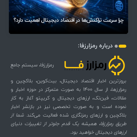
قیمت تتر، بیت‌کوین و اتریوم امروز دوشنبه ۵ مرداد
آخرین وضعیت بازار رمزارزها در جهان / مهم‌ترین
۱۴۰۵ | بیت‌کوین این مرز را از دست بدهد، همه‌چیز
رقابت پنهان دولت‌ها بر سر بیت‌کوین/ ۱۰ کشور برتر
تازه‌ترین رسوایی ارز دیجیتال؛ شکایت میلیاردی روی
بحران بدهی شرکت‌ها و خطر فروش اجباری میلیاردها
میز / ۶۲۲ بیت‌کوین کجا رفت؟
کدامند؟
تغییر می‌کند
دلار بیت‌کوین
تهدید بیت‌کوین مشخص شد
اتفاق تاریخی در بازار رمزارزها / بیت‌کوین سبز شد
اتفاق مهم در بازار رمزارزها / بیت‌کوین وارد فاز تازه شد
چرا سرعت تراکنش‌ها در اقتصاد دیجیتال اهمیت دارد؟
درباره رمزارزفا:
رمزارزفا، سیستم جامع
بروزترین اخبار اقتصاد دیجیتال، بیت‌کوین، بلاکچین و
رمزارزها، از سال 1400 به صورت متمرکز در حوزه اخبار و
مقالات، فین‌تک، ارزهای‌ دیجیتال و کریپتو آغاز به کار
نموده است و به صورت تخصصی نیز در بازنشر اخبار
بلاکچین و ارزهای رمزنگاری شده فعالیت می‌کند.
شما از
طریق رمزارزفا، همیشه یک قدم جلوتر از تغییرات دنیای
ارزهای دیجیتال خواهید بود.