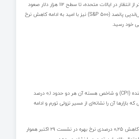
قیمت بیت‌ کوین (BTC) روز جمعه پس از انتشار داده‌های تورم کمتر از انتظار در ایالات متحده، تا سطح ۱۱۲ هزار دلار صعود
کرد اما در ادامه با فشار فروش مواجه شد. در همین زمان، شاخص اس‌اند‌پی پانصد (S&P ۵۰۰) نیز با امید به ادامه کاهش نرخ
بر اساس گزارش اداره آمار کار آمریکا (BLS)، شاخص قیمت مصرف‌کننده (CPI) و شاخص هسته آن هر دو حدود ۰,۱ درصد
صد اعلام شدند؛ موضوعی که بازارها آن را نشانه‌ای از مسیر نزولی تورم و ادامه
به گفته منبع تحلیلی (The Kobeissi Letter)، این آمار مسیر را برای کاهش ۰,۲۵ درصدی نرخ بهره در نشست ۲۹ اکتبر هموار