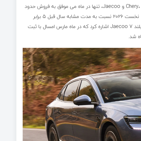
کمپانی چری از طریق بازوهای صادراتی خود یعنی سه برند Chery، Omoda و Jaecoo، تنها در ماه می موفق به فروش حدود
۱۱,۱۰۰ دستگاه خودرو در بریتانیا شد. حجم فروش این گروه در ۵ ماه نخست ۲۰۲۶ نسبت به مدت مشابه سال قبل ۵ برابر
(۵۰۰٪) شده است. برای لمس بهتر این رشد میتوان به مدل شاسی‌بلند Jaecoo 7 اشاره کرد که در ماه مارس امسال با ثبت