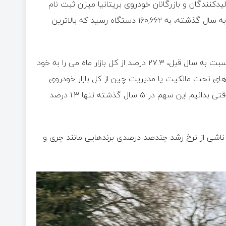
یدکنندگان و بازرگانان خودروی بریتانیا میزان ثبت نام
خودروهای جدید در بریتانیا طی ماه می با ۷.۱ درصد افزایش نسبت به سال گذشته، به ۱۶۰,۶۶۲ دستگاه رسید که بالاترین
در این بین خودروهای تمام‌برقی با ثبت رشد حجمی ۳۴.۲ درصدی نسبت به سال قبل، ۲۷.۳ درصد از کل بازار ماه می را به خود
دهای تحت مالکیت یا مدیریت چین از کل بازار خودروی
بریتانیا در سال ۲۰۲۶ به حدود ۱۵ درصد رسیده؛ رقمی تکان‌دهنده وقتی بدانیم این سهم در ۵ سال گذشته تنها ۱.۳ درصد
ا، ناشی از نرخ رشد چندصد درصدی برندهایی مانند چری و