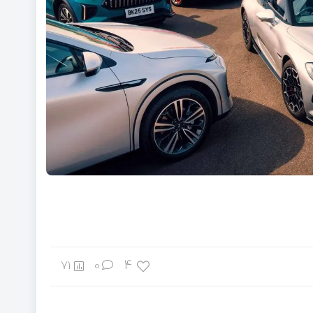
4
71
0