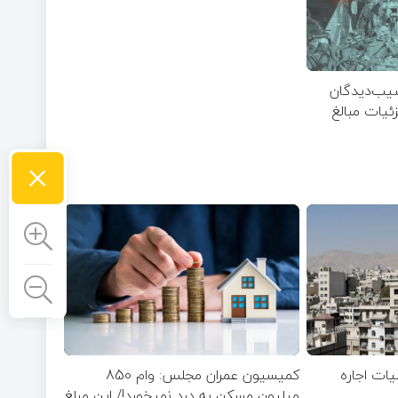
یب‌دیدگان
یات مبالغ
×
یات اجاره
کمیسیون عمران مجلس: وام 850
میلیون مسکن به درد نمیخورد!/ این مبلغ