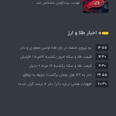
تهدید بیت‌کوین مشخص شد
اخبار طلا و ارز
۱۴:۵۵
دو نیروی متضاد در بازار طلا؛ اونس صعودی و دلار
۱۲:۳۰
نزولی
قیمت طلا و سکه امروز یکشنبه 18مرداد/ افزایش
۴:۳۰
قیمت طلا و سکه یکشنبه 18 مرداد+ جدول
قیمت ها + جدول و جزئیات
۲۲:۵۵
دلار به 186 هزار تومان برگشت/ بازارها به توافق
۲۰:۳۰
احتمالی هرمز چه واکنشی نشان دادند؟
اظهارات همتی درباره دلار/ دلار ۱۶ درصد گران شده؛
این افزایش طبیعی است