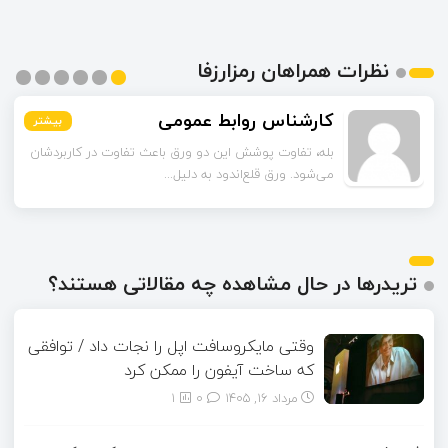
نظرات همراهان رمزارزفا
اسماعیل زاده
بیشتر
بیشتر
بیشتر
بیشتر
بیشتر
بیشتر
تا قبل از خوندن این مقاله فکر می‌کردم ورق قلع‌اندود
همون ورق گالوانیزه است. تفاو...
تریدرها در حال مشاهده چه مقالاتی هستند؟
وقتی مایکروسافت اپل را نجات داد / توافقی
که ساخت آیفون را ممکن کرد
مرداد ۱۶, ۱۴۰۵
0
1