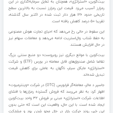
بیت‌کوین، «استراتژی»، همچنان به تمایل سرمایه‌گذاری در این
رمزارز آسیب می‌زد. قیمت این رمزارز نسبت به بالاترین سطح
تاریخی حدود ۱۲۶ هزار دلار ثبت شده در اکتبر سال گذشته،
تقریبا ۵۰ درصد کاهش یافته است.
این سقوط در حالی رخ می‌دهد که احیای تجارت هوش مصنوعی
به حفظ شتاب وال‌استریت ادامه می‌دهد و معاملات سهام نیز
در حال افزایش هستند.
بیت‌کوین با موانع دیگری نیز روبروست؛ دو منبع سنتی بزرگ
تقاضا شامل صندوق‌های قابل معامله در بورس (ETF) و شرکت
«استراتژی» مایکل سیلر، ناگهان به عاملی برای کاهش قیمت
تبدیل شده‌اند.
جاسپر د مائر، معامله‌گر فرابورس (OTC) در شرکت «وینترمیوت»
اظهار کرد: به نظر می‌رسد که فروش گسترده رمزارزها با افشای
اطلاعات شرکت «استراتژی» مبنی بر فروش ۳۲ واحد بیت‌کوین
ایجاد شده است. با این حال، واقعیت این است که حتی بدون
این خبر، روند حرکت بازار در حال محو شدن بود و مشارکت