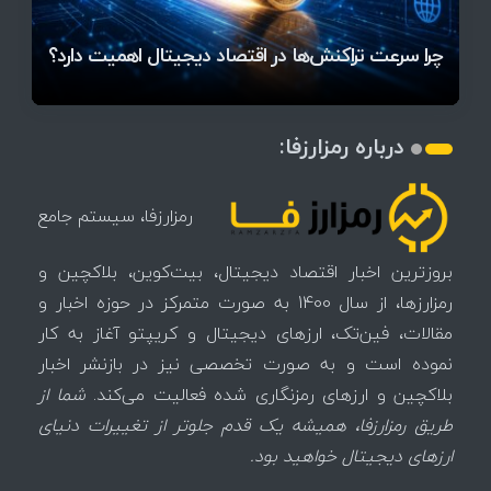
آخرین وضعیت بازار رمزارزها در جهان / مهم‌ترین
۱۴۰۵ | بیت‌کوین این مرز را از دست بدهد، همه‌چیز
رقابت پنهان دولت‌ها بر سر بیت‌کوین/ ۱۰ کشور برتر
تازه‌ترین رسوایی ارز دیجیتال؛ شکایت میلیاردی روی
بحران بدهی شرکت‌ها و خطر فروش اجباری میلیاردها
میز / ۶۲۲ بیت‌کوین کجا رفت؟
کدامند؟
تغییر می‌کند
دلار بیت‌کوین
تهدید بیت‌کوین مشخص شد
اتفاق تاریخی در بازار رمزارزها / بیت‌کوین سبز شد
اتفاق مهم در بازار رمزارزها / بیت‌کوین وارد فاز تازه شد
چرا سرعت تراکنش‌ها در اقتصاد دیجیتال اهمیت دارد؟
درباره رمزارزفا:
رمزارزفا، سیستم جامع
بروزترین اخبار اقتصاد دیجیتال، بیت‌کوین، بلاکچین و
رمزارزها، از سال 1400 به صورت متمرکز در حوزه اخبار و
مقالات، فین‌تک، ارزهای‌ دیجیتال و کریپتو آغاز به کار
نموده است و به صورت تخصصی نیز در بازنشر اخبار
بلاکچین و ارزهای رمزنگاری شده فعالیت می‌کند.
شما از
طریق رمزارزفا، همیشه یک قدم جلوتر از تغییرات دنیای
ارزهای دیجیتال خواهید بود.