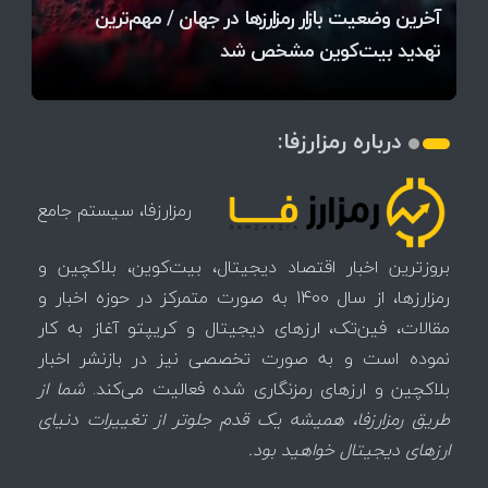
آخرین وضعیت بازار رمزارزها در جهان / مهم‌ترین
۱۴۰۵ | بیت‌کوین این مرز را از دست بدهد، همه‌چیز
رقابت پنهان دولت‌ها بر سر بیت‌کوین/ ۱۰ کشور برتر
تازه‌ترین رسوایی ارز دیجیتال؛ شکایت میلیاردی روی
بحران بدهی شرکت‌ها و خطر فروش اجباری میلیاردها
میز / ۶۲۲ بیت‌کوین کجا رفت؟
کدامند؟
تغییر می‌کند
دلار بیت‌کوین
آیا بیت‌کوین دوباره به کانال ۴۴ هزار دلار برمی‌گردد؟
تهدید بیت‌کوین مشخص شد
اتفاق تاریخی در بازار رمزارزها / بیت‌کوین سبز شد
اتفاق مهم در بازار رمزارزها / بیت‌کوین وارد فاز تازه شد
درباره رمزارزفا:
رمزارزفا، سیستم جامع
بروزترین اخبار اقتصاد دیجیتال، بیت‌کوین، بلاکچین و
رمزارزها، از سال 1400 به صورت متمرکز در حوزه اخبار و
مقالات، فین‌تک، ارزهای‌ دیجیتال و کریپتو آغاز به کار
نموده است و به صورت تخصصی نیز در بازنشر اخبار
بلاکچین و ارزهای رمزنگاری شده فعالیت می‌کند.
شما از
طریق رمزارزفا، همیشه یک قدم جلوتر از تغییرات دنیای
ارزهای دیجیتال خواهید بود.