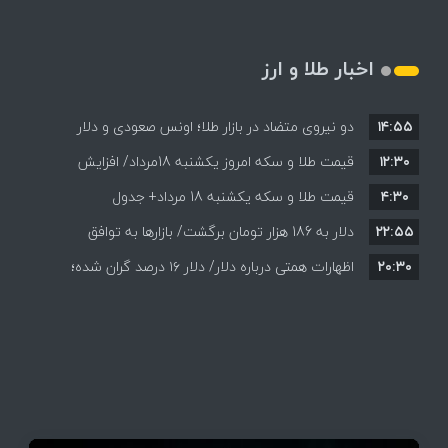
اخبار طلا و ارز
۱۴:۵۵
دو نیروی متضاد در بازار طلا؛ اونس صعودی و دلار
۱۲:۳۰
نزولی
قیمت طلا و سکه امروز یکشنبه 18مرداد/ افزایش
۴:۳۰
قیمت طلا و سکه یکشنبه 18 مرداد+ جدول
قیمت ها + جدول و جزئیات
۲۲:۵۵
دلار به 186 هزار تومان برگشت/ بازارها به توافق
۲۰:۳۰
احتمالی هرمز چه واکنشی نشان دادند؟
اظهارات همتی درباره دلار/ دلار ۱۶ درصد گران شده؛
این افزایش طبیعی است