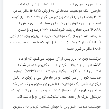
بر اساس داده‌های آنچین، وین با استفاده از تنها ۵,۵۶۸ دلار
مارجین، یک موقعیت معاملاتی به ارزش ۱۳۹,۲۱۵ دلار (شامل
۲۹٬۳ واحد اتر) را با قیمت ورودی میانگین ۴,۲۳۹ دلار باز کرده
است. در زمان نگارش این خبر، این معامله سودی بیش از
۱۴,۸۸۸ دلار، معادل رشد خیره‌کننده ۲۶۷ درصدی، را نشان
می‌دهد. هم‌زمان، او یک موقعیت خرید ۱۰ برابری روی دوج‌ کوین
(DOGE) به ارزش ۲۰۶,۱۳۰ دلار نیز دارد که با قیمت فعلی، حدود
۱,۸۸۶ دلار در ضرر است.
بازگشت وین به بازار پس از آن صورت می‌گیرد که او ماه
گذشته پس از غیرفعال کردن حساب کاربری خود در شبکه
اجتماعی ایکس (X) با بیوگرافی «ورشکسته» (broke)، دوباره
فعالیت خود را از سر گرفت. او در ماه‌های می و ژوئن به دلیل
لیکوئید شدن یک موقعیت ۱۰۰ میلیون دلاری و یک ضرر ۲۵
میلیون دلاری دیگر، خبرساز شده بود و در آن زمان ادعا کرد که
بازیگران بزرگ بازار عمداً قصد لیکوئید کردن او را داشته‌اند.
موفقیت معامله اخیر وین با جهش قیمت اتریوم به بالاترین