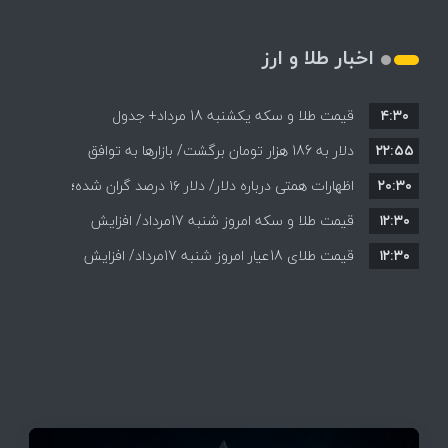
اخبار طلا و ارز
۴:۳۰
قیمت طلا و سکه یکشنبه 18 مرداد+ جدول
۲۲:۵۵
دلار به 186 هزار تومان برگشت/ بازارها به توافق
۲۰:۳۰
احتمالی هرمز چه واکنشی نشان دادند؟
اظهارات همتی درباره دلار/ دلار ۱۶ درصد گران شده؛
۱۲:۳۰
این افزایش طبیعی است
قیمت طلا و سکه امروز شنبه 17مرداد/ افزایش
۱۲:۳۰
همه قیمت ها + جدول و جزئیات
قیمت طلای 18عیار امروز شنبه 17مرداد/ افزایش
قیمت + جدول و جزئیات