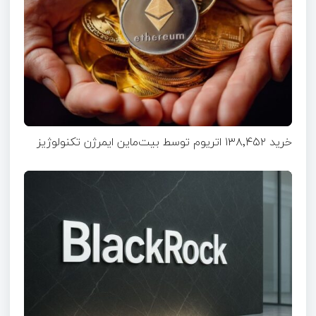
خرید ۱۳۸٬۴۵۲ اتریوم توسط بیت‌ماین ایمرژن تکنولوژیز