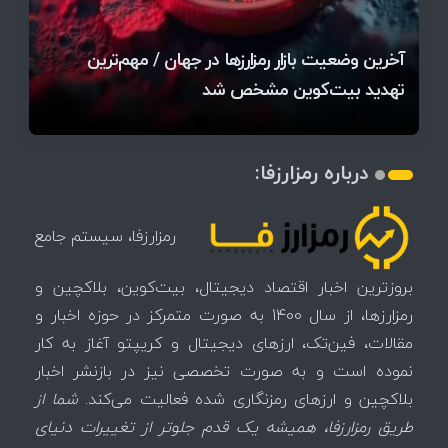
قیمت تتر، بیت‌کوین و اتریوم امروز دوشنبه ۵ مرداد
آخرین وضعیت بازار رمزارزها در جهان / مهم‌ترین
۱۴۰۵ | بیت‌کوین این مرز را از دست بدهد، همه‌چیز
رقابت پنهان دولت‌ها بر سر بیت‌کوین/ ۱۰ کشور برتر
تازه‌ترین رسوایی ارز دیجیتال؛ شکایت میلیاردی روی
بحران بدهی شرکت‌ها و خطر فروش اجباری میلیاردها
میز / ۶۲۲ بیت‌کوین کجا رفت؟
کدامند؟
تغییر می‌کند
دلار بیت‌کوین
آیا بیت‌کوین دوباره به کانال ۴۴ هزار دلار برمی‌گردد؟
تهدید بیت‌کوین مشخص شد
اتفاق تاریخی در بازار رمزارزها / بیت‌کوین سبز شد
اتفاق مهم در بازار رمزارزها / بیت‌کوین وارد فاز تازه شد
درباره رمزارزفا:
رمزارزفا، سیستم جامع
بروزترین اخبار اقتصاد دیجیتال، بیت‌کوین، بلاکچین و
رمزارزها، از سال 1400 به صورت متمرکز در حوزه اخبار و
مقالات، فین‌تک، ارزهای‌ دیجیتال و کریپتو آغاز به کار
نموده است و به صورت تخصصی نیز در بازنشر اخبار
بلاکچین و ارزهای رمزنگاری شده فعالیت می‌کند.
شما از
طریق رمزارزفا، همیشه یک قدم جلوتر از تغییرات دنیای