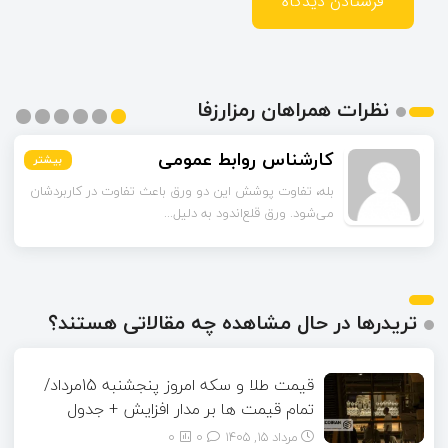
نظرات همراهان رمزارزفا
اسماعیل زاده
بیشتر
بیشتر
بیشتر
بیشتر
بیشتر
بیشتر
تا قبل از خوندن این مقاله فکر می‌کردم ورق قلع‌اندود
همون ورق گالوانیزه است. تفاو...
تریدرها در حال مشاهده چه مقالاتی هستند؟
قیمت طلا و سکه امروز پنجشنبه 15مرداد/
تمام قیمت ها بر مدار افزایش + جدول
مرداد ۱۵, ۱۴۰۵
0
0