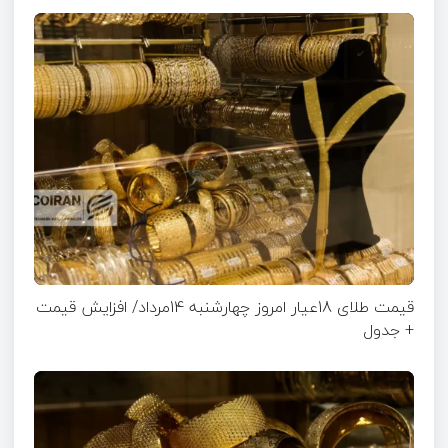
قیمت طلای 18عیار امروز چهارشنبه 14مرداد/ افزایش قیمت
+ جدول