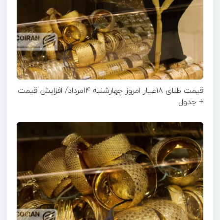
قیمت طلای 18عیار امروز چهارشنبه 14مرداد/ افزایش قیمت
+ جدول