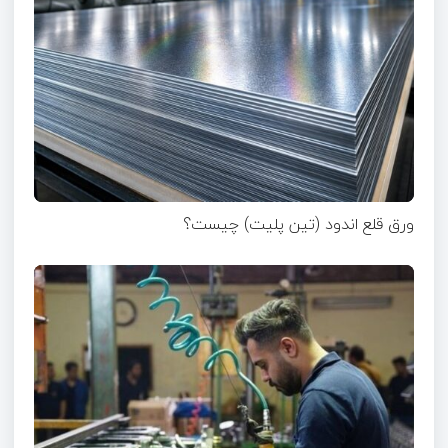
ورق قلع اندود (تین پلیت) چیست؟