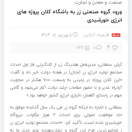
صنعت و معدن و تجارت
ورود گروه صنعتی زر به باشگاه کلان پروژه های
انرژی خورشیدی
اقتصاد آنلاین
شهریور ۵, ۱۴۰۴
4
177
0
آرش سلطانی، مدیرعامل هلدینگ زر، از کلنگ‌زنی فاز اول احداث
مجتمع تولید انرژی زر (متازر) در هفته دولت خبر داد و گفت:
«این کلان پروژه در زمینی به وسعت ۷۰۰ هکتار در مجاورت
آزادراه غدیر و با حضور مقامات ارشد دولت آغاز می‌شود و گامی
مهم در راستای کاهش ناترازی انرژی کشور خواهد بود.»
سلطانی با اشاره به اینکه گروه زر طی یک سال گذشته موفق به
اخذ موافقت اصولی برای احداث ۲ هزار مگاوات نیروگاه
خورشیدی شده است، تأکید کرد: «احداث مجتمع تولید انرژی زر
، شاخص‌ترین طرح این گروه و نشان‌دهنده عزم جدی ما به