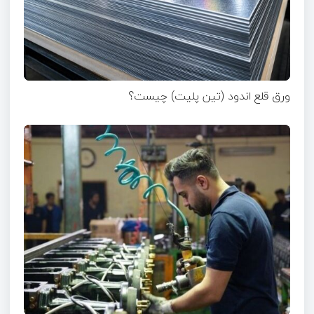
ورق قلع اندود (تین پلیت) چیست؟