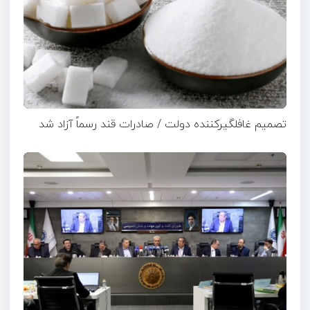
تصمیم غافلگیرکننده دولت / صادرات قند رسماً آزاد شد