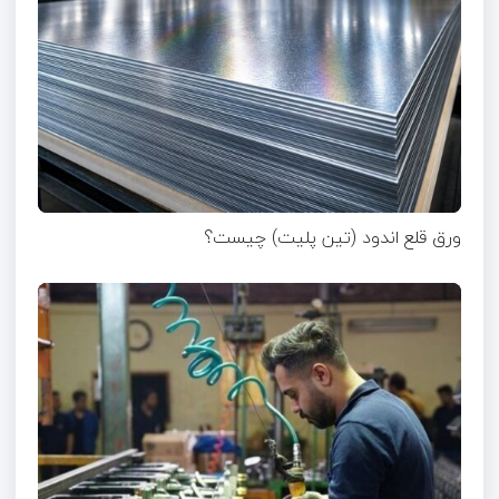
ورق قلع اندود (تین پلیت) چیست؟