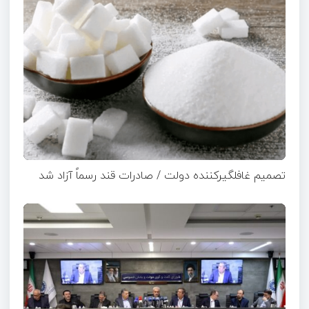
تصمیم غافلگیرکننده دولت / صادرات قند رسماً آزاد شد