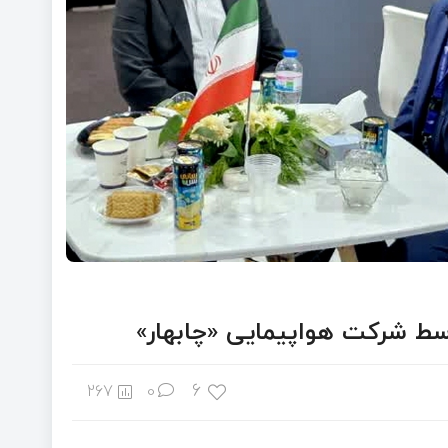
وسط شرکت هواپیمایی «چابهار»
6
267
0