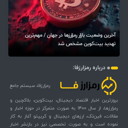
قیمت تتر، بیت‌کوین و اتریوم امروز دوشنبه ۵ مرداد
آخرین وضعیت بازار رمزارزها در جهان / مهم‌ترین
۱۴۰۵ | بیت‌کوین این مرز را از دست بدهد، همه‌چیز
رقابت پنهان دولت‌ها بر سر بیت‌کوین/ ۱۰ کشور برتر
تازه‌ترین رسوایی ارز دیجیتال؛ شکایت میلیاردی روی
بحران بدهی شرکت‌ها و خطر فروش اجباری میلیاردها
میز / ۶۲۲ بیت‌کوین کجا رفت؟
کدامند؟
تغییر می‌کند
دلار بیت‌کوین
تهدید بیت‌کوین مشخص شد
اتفاق تاریخی در بازار رمزارزها / بیت‌کوین سبز شد
اتفاق مهم در بازار رمزارزها / بیت‌کوین وارد فاز تازه شد
چرا سرعت تراکنش‌ها در اقتصاد دیجیتال اهمیت دارد؟
درباره رمزارزفا:
رمزارزفا، سیستم جامع
بروزترین اخبار اقتصاد دیجیتال، بیت‌کوین، بلاکچین و
رمزارزها، از سال 1400 به صورت متمرکز در حوزه اخبار و
مقالات، فین‌تک، ارزهای‌ دیجیتال و کریپتو آغاز به کار
نموده است و به صورت تخصصی نیز در بازنشر اخبار