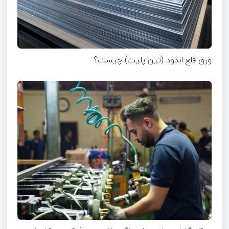
ورق قلع اندود (تین پلیت) چیست؟