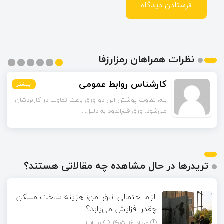
نظرات همراهان رمزارزفا
اسماعیل زاده
کارشناس روابط عمومی
بیشتر
بیشتر
بیشتر
بیشتر
بیشتر
بیشتر
تا قبل از خوندن این مقاله فکر می‌کردم ورق قلع‌اندود
بله، تفاوت پوشش این دو ورق باعث تفاوت در کاربردشان
می‌شود. ورق قلع‌اندود به دلیل...
همون ورق گالوانیزه است. تفاو...
تریدرها در حال مشاهده چه مقالاتی هستند؟
الزام احتمالی اتاق امن؛ هزینه ساخت مسکن
چقدر افزایش می‌یابد؟
مرداد ۱۶, ۱۴۰۵
0
1