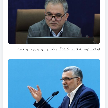
اولتیماتوم به تامین‌کنندگان ذخایر راهبردی دارو+نامه