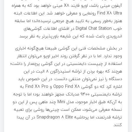
آیفون مینی باشد، اوپو فایند X8 مینی خواهد بود که به همراه
Find X8 Ultra رونمایی و معرفی خواهد شد. این اطلاعات البته
هنوز به‌طور رسمی به تایید هیچ مرجعی نرسیده‌اند؛ اما سابقه
خوب Digital Chat Station در افشای اطلاعات گوشی‌های
اندرویدی باعث شده که این شایعه باورپذیرتر به نظر برسد.
در بخش مشخصات فنی این گوشی طبیعتا هیچ‌گونه اخباری
وجود ندارد. اما با در نظر گرفتن روند اخیر اوپو می‌توان انتظار
استفاده از چیپست دایمنسیتی در این گوشی پرچمدار را داشت؛
هرچند که بهره بردن از تراشه اسنپدراگون ۸ الیت در این
دستگاه را نیز نمی‌توان منتفی دانست. در این خصوص باید
اشاره کرد که دو گوشی Oppo Find X8 و Find X8 Pro به
تراشه دایمنسیتی 9400 مدیاتک مجهز خواهند بود؛ اما با توجه
به آن‌که طبق اخبار موجود، مدل Mini چند ماهی پس از این دو
نسخه معرفی می‌شود، ممکن است چینی‌ها روشی برای تعبیه
تراشه قدرتمند، اما پرحاشیه Snapdragon 8 Elite در آن پیدا
کنند.