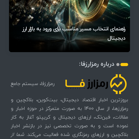
قیمت تتر، بیت‌کوین و اتریوم امروز دوشنبه ۵ مرداد
آخرین وضعیت بازار رمزارزها در جهان / مهم‌ترین
راهنمای انتخاب مسیر مناسب برای ورود به بازار ارز
۱۴۰۵ | بیت‌کوین این مرز را از دست بدهد، همه‌چیز
رقابت پنهان دولت‌ها بر سر بیت‌کوین/ ۱۰ کشور برتر
تازه‌ترین رسوایی ارز دیجیتال؛ شکایت میلیاردی روی
میز / ۶۲۲ بیت‌کوین کجا رفت؟
کدامند؟
دیجیتال
تغییر می‌کند
تهدید بیت‌کوین مشخص شد
اتفاق تاریخی در بازار رمزارزها / بیت‌کوین سبز شد
اتفاق مهم در بازار رمزارزها / بیت‌کوین وارد فاز تازه شد
چرا سرعت تراکنش‌ها در اقتصاد دیجیتال اهمیت دارد؟
درباره رمزارزفا:
رمزارزفا، سیستم جامع
بروزترین اخبار اقتصاد دیجیتال، بیت‌کوین، بلاکچین و
رمزارزها، از سال 1400 به صورت متمرکز در حوزه اخبار و
مقالات، فین‌تک، ارزهای‌ دیجیتال و کریپتو آغاز به کار
نموده است و به صورت تخصصی نیز در بازنشر اخبار
بلاکچین و ارزهای رمزنگاری شده فعالیت می‌کند.
شما از