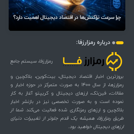
آخرین وضعیت بازار رمزارزها در جهان / مهم‌ترین
۱۴۰۵ | بیت‌کوین این مرز را از دست بدهد، همه‌چیز
رقابت پنهان دولت‌ها بر سر بیت‌کوین/ ۱۰ کشور برتر
تازه‌ترین رسوایی ارز دیجیتال؛ شکایت میلیاردی روی
بحران بدهی شرکت‌ها و خطر فروش اجباری میلیاردها
میز / ۶۲۲ بیت‌کوین کجا رفت؟
کدامند؟
تغییر می‌کند
دلار بیت‌کوین
تهدید بیت‌کوین مشخص شد
اتفاق تاریخی در بازار رمزارزها / بیت‌کوین سبز شد
اتفاق مهم در بازار رمزارزها / بیت‌کوین وارد فاز تازه شد
چرا سرعت تراکنش‌ها در اقتصاد دیجیتال اهمیت دارد؟
درباره رمزارزفا:
رمزارزفا، سیستم جامع
بروزترین اخبار اقتصاد دیجیتال، بیت‌کوین، بلاکچین و
رمزارزها، از سال 1400 به صورت متمرکز در حوزه اخبار و
مقالات، فین‌تک، ارزهای‌ دیجیتال و کریپتو آغاز به کار
نموده است و به صورت تخصصی نیز در بازنشر اخبار
بلاکچین و ارزهای رمزنگاری شده فعالیت می‌کند.
شما از
طریق رمزارزفا، همیشه یک قدم جلوتر از تغییرات دنیای
ارزهای دیجیتال خواهید بود.