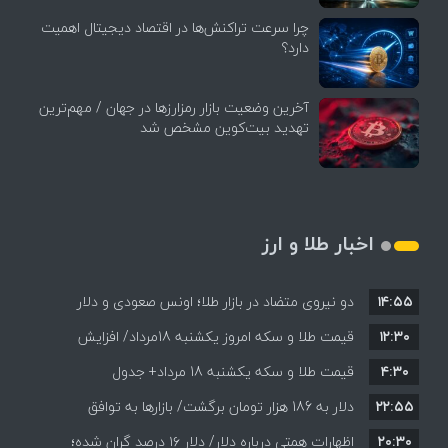
چرا سرعت تراکنش‌ها در اقتصاد دیجیتال اهمیت
دارد؟
آخرین وضعیت بازار رمزارزها در جهان / مهم‌ترین
تهدید بیت‌کوین مشخص شد
اخبار طلا و ارز
۱۴:۵۵
دو نیروی متضاد در بازار طلا؛ اونس صعودی و دلار
۱۲:۳۰
نزولی
قیمت طلا و سکه امروز یکشنبه 18مرداد/ افزایش
۴:۳۰
قیمت طلا و سکه یکشنبه 18 مرداد+ جدول
قیمت ها + جدول و جزئیات
۲۲:۵۵
دلار به 186 هزار تومان برگشت/ بازارها به توافق
۲۰:۳۰
احتمالی هرمز چه واکنشی نشان دادند؟
اظهارات همتی درباره دلار/ دلار ۱۶ درصد گران شده؛