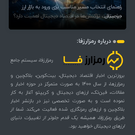
آخرین وضعیت بازار رمزارزها در جهان / مهم‌ترین
راهنمای انتخاب مسیر مناسب برای ورود به بازار ارز
۱۴۰۵ | بیت‌کوین این مرز را از دست بدهد، همه‌چیز
رقابت پنهان دولت‌ها بر سر بیت‌کوین/ ۱۰ کشور برتر
تازه‌ترین رسوایی ارز دیجیتال؛ شکایت میلیاردی روی
میز / ۶۲۲ بیت‌کوین کجا رفت؟
کدامند؟
دیجیتال
تغییر می‌کند
تهدید بیت‌کوین مشخص شد
اتفاق تاریخی در بازار رمزارزها / بیت‌کوین سبز شد
اتفاق مهم در بازار رمزارزها / بیت‌کوین وارد فاز تازه شد
چرا سرعت تراکنش‌ها در اقتصاد دیجیتال اهمیت دارد؟
درباره رمزارزفا:
رمزارزفا، سیستم جامع
بروزترین اخبار اقتصاد دیجیتال، بیت‌کوین، بلاکچین و
رمزارزها، از سال 1400 به صورت متمرکز در حوزه اخبار و
مقالات، فین‌تک، ارزهای‌ دیجیتال و کریپتو آغاز به کار
نموده است و به صورت تخصصی نیز در بازنشر اخبار
بلاکچین و ارزهای رمزنگاری شده فعالیت می‌کند.
شما از
طریق رمزارزفا، همیشه یک قدم جلوتر از تغییرات دنیای
ارزهای دیجیتال خواهید بود.