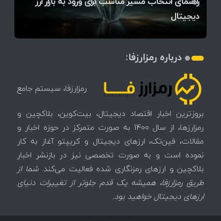
آخرین وضعیت بازار رمزارزها در جهان / مهم‌ترین
راهنمای انتخاب مسیر مناسب برای ورود به بازار ارز
۱۴۰۵ | بیت‌کوین این مرز را از دست بدهد، همه‌چیز
رقابت پنهان دولت‌ها بر سر بیت‌کوین/ ۱۰ کشور برتر
تازه‌ترین رسوایی ارز دیجیتال؛ شکایت میلیاردی روی
میز / ۶۲۲ بیت‌کوین کجا رفت؟
کدامند؟
دیجیتال
تغییر می‌کند
تهدید بیت‌کوین مشخص شد
اتفاق تاریخی در بازار رمزارزها / بیت‌کوین سبز شد
اتفاق مهم در بازار رمزارزها / بیت‌کوین وارد فاز تازه شد
چرا سرعت تراکنش‌ها در اقتصاد دیجیتال اهمیت دارد؟
درباره رمزارزفا:
رمزارزفا، سیستم جامع
بروزترین اخبار اقتصاد دیجیتال، بیت‌کوین، بلاکچین و
رمزارزها، از سال 1400 به صورت متمرکز در حوزه اخبار و
مقالات، فین‌تک، ارزهای‌ دیجیتال و کریپتو آغاز به کار
نموده است و به صورت تخصصی نیز در بازنشر اخبار
بلاکچین و ارزهای رمزنگاری شده فعالیت می‌کند.
شما از
طریق رمزارزفا، همیشه یک قدم جلوتر از تغییرات دنیای
ارزهای دیجیتال خواهید بود.