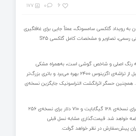
6
177
0
ن به رویداد گلکسی سامسونگ، عملاً جایی برای غافلگیری
باقی نمانده است. افشاگری‌های گسترده باعث شده‌اند پیش از معرفی رسمی، تصاویر و مشخصات کامل گلکسی S25
S25 FE در چهار رنگ عرضه خواهد شد؛ آبی تیره (Navy) که رنگ اصلی و شاخص گوشی است، به‌همراه مشکی
(Jetblack)، سفید و آبی یخی (Icyblue). این گوشی برخلاف نسل قبل از تراشه‌ی اگزینوس ۲۴۰۰ بهره می‌برد و باتری بزرگ‌تر
سریع‌تر ۴۵ وات همراه خواهد بود. همچنین حسگر اثرانگشت التراسونیک جایگزین نسخه‌ی
قیمت گوشی مورد انتظار گلکسی S25 FE در بازار آمریکا ۶۵۰ دلار برای نسخه‌ی ۱۲۸ گیگابایت و ۷۱۰ دلار برای نسخه‌ی ۲۵۶
ز در برخی بازارها عرضه خواهد شد. قیمت‌گذاری مشابه نسل قبلی