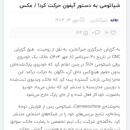
شیائومی به دستور آیفون حرکت کرد! ‌/ عکس
خبرآنلاین
مهر ۱۴, ۱۴۰۴
10
182
0
به گزارش خبرگزاری خبرآنلاین، به نقل از زومیت، طبق گزارش
CNC در تاریخ ۳۰ سپتامبر (۸ مهر ۱۴۰۴)، مالک یک خودروی
برقی شیائومی SU۷ در چین اعلام کرد که خودروی پارک‌شده‌اش
بدون حضور هیچ‌کس داخل آن، ناگهان به حرکت درآمد. این
ماجرا زمانی بازتاب گسترده پیدا کرد که مالک، ویدیوی ثبت‌شده
با دوربین مداربسته را منتشر کرد که نشان می‌داد خودرو
به‌صورت خودکار فعال شده و از جای پارک خارج می‌شود.
به‌نوشته‌ی Carnewschina، شیائومی پس از افزایش توجه
رسانه‌ای، نتایج بررسی‌های خود را در شبکه‌های اجتماعی منتشر
کرد. به‌گفته‌ی شرکت، یک تیم تخصصی با رضایت مالک، سوابق
ثبت‌شده در سیستم ابری خودرو و همچنین گزارش عملکرد