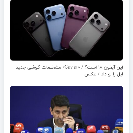
این آیفون ۱۸ است؟ / «Caviar» مشخصات گوشی جدید
اپل را لو داد / عکس