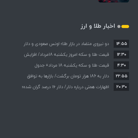
اخبار طلا و ارز
۱۴:۵۵
دو نیروی متضاد در بازار طلا؛ اونس صعودی و دلار
۱۲:۳۰
نزولی
قیمت طلا و سکه امروز یکشنبه 18مرداد/ افزایش
۴:۳۰
قیمت طلا و سکه یکشنبه 18 مرداد+ جدول
قیمت ها + جدول و جزئیات
۲۲:۵۵
دلار به 186 هزار تومان برگشت/ بازارها به توافق
۲۰:۳۰
احتمالی هرمز چه واکنشی نشان دادند؟
اظهارات همتی درباره دلار/ دلار ۱۶ درصد گران شده؛
این افزایش طبیعی است