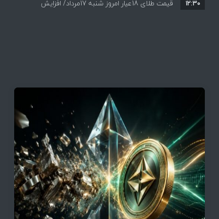
۱۲:۳۰
همه قیمت ها + جدول و جزئیات
قیمت طلای 18عیار امروز شنبه 17مرداد/ افزایش
قیمت + جدول و جزئیات