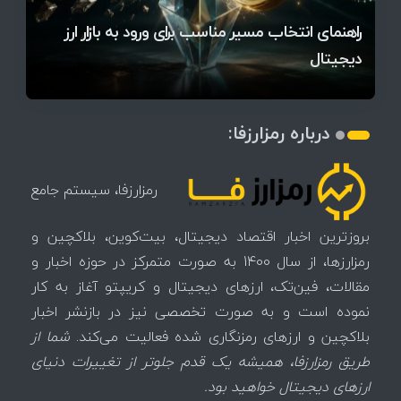
قیمت تتر، بیت‌کوین و اتریوم امروز دوشنبه ۵ مرداد
آخرین وضعیت بازار رمزارزها در جهان / مهم‌ترین
راهنمای انتخاب مسیر مناسب برای ورود به بازار ارز
۱۴۰۵ | بیت‌کوین این مرز را از دست بدهد، همه‌چیز
رقابت پنهان دولت‌ها بر سر بیت‌کوین/ ۱۰ کشور برتر
تازه‌ترین رسوایی ارز دیجیتال؛ شکایت میلیاردی روی
میز / ۶۲۲ بیت‌کوین کجا رفت؟
کدامند؟
دیجیتال
تغییر می‌کند
تهدید بیت‌کوین مشخص شد
اتفاق تاریخی در بازار رمزارزها / بیت‌کوین سبز شد
اتفاق مهم در بازار رمزارزها / بیت‌کوین وارد فاز تازه شد
چرا سرعت تراکنش‌ها در اقتصاد دیجیتال اهمیت دارد؟
درباره رمزارزفا:
رمزارزفا، سیستم جامع
بروزترین اخبار اقتصاد دیجیتال، بیت‌کوین، بلاکچین و
رمزارزها، از سال 1400 به صورت متمرکز در حوزه اخبار و
مقالات، فین‌تک، ارزهای‌ دیجیتال و کریپتو آغاز به کار
نموده است و به صورت تخصصی نیز در بازنشر اخبار
بلاکچین و ارزهای رمزنگاری شده فعالیت می‌کند.
شما از
طریق رمزارزفا، همیشه یک قدم جلوتر از تغییرات دنیای
ارزهای دیجیتال خواهید بود.