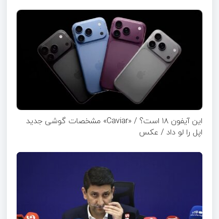
این آیفون ۱۸ است؟ / «Caviar» مشخصات گوشی جدید
اپل را لو داد / عکس