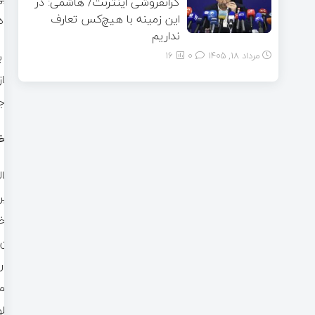
گرانفروشی اینترنت/ هاشمی: در
این زمینه با هیچ‌کس تعارف
کرده 
نداریم
اگر 
مرداد ۱۸, ۱۴۰۵
0
16
مجاز
مواج
شاخ
مطال
پذیر
شاخص
این 
آن ر
حکمر
مطلو