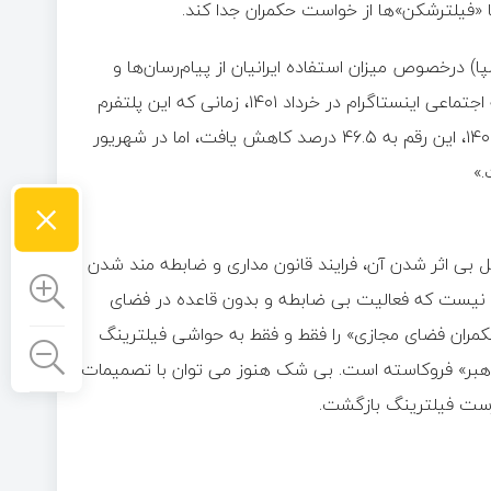
با «فیلترشکن»ها از خواست حکمران جدا کند.
 درخصوص میزان استفاده ایرانیان از پیام‌رسان‌ها و
شبکه‌های اجتماعی گویای همین واقعیت بود که «میزان استفاده از شبکه اجتماعی اینستاگرام در خرداد ۱۴۰۱، زمانی که این پلتفرم
هنوز مسدود نشده بود، ۷۱ درصد بود. پس از اعمال فیلترینگ، در دی‌ماه ۱۴۰۲، این رقم به ۴۶.۵ درصد کاهش یافت، اما در شهریور
×
 بی اثر شدن آن، فرایند قانون مداری و ضابطه مند شدن
 نیست که فعالیت بی ضابطه و بدون قاعده در فضای
حکمران فضای مجازی» را فقط و فقط به حواشی فیلترینگ
«راهبر» فروکاسته است. بی شک هنوز می توان با تصمیمات
درست فیلترینگ بازگشت.