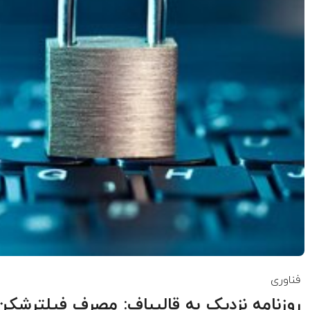
فناوری
روزنامه نزدیک به قالیباف: مصرف فیلترشکن ر