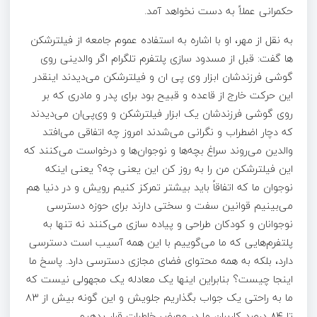
حکمرانی عملاً به دست نخواهد آمد.
به نقل از مهر، او با اشاره به استفاده عموم جامعه از فیلترشکن
ها گفت: قبل از مسدود سازی پلتفرم تلگرام اگر والدینی روی
گوشی فرزندشان ابزار وی پی ان و فیلترشکن می‌دیدند اینقدر
این حرکت خارج از قاعده و قبیح بود برای پدر و مادری که بر
روی گوشی فرزندشان یک ابزار فیلترشکن و وی‌پی‌ان می‌دیدند
که دچار اضطراب و نگرانی می‌شدند امروز چه اتفاقی می‌افتد
والدین می‌روند سراغ بچه‌ها و نوجوان‌ها و درخواست می‌کنند که
این فیلترشکن من را به روز کن این یعنی چه؟ یعنی اینکه
نوجوان ما که اتفاقاً باید بیشتر تمرکز کنیم رویش و در دنیا هم
می‌بینیم قوانین سفت و سختی دارند برای حوزه دسترسی
نوجوانان و کودکان طراحی و پیاده سازی می‌کنند نه تنها به
پلتفرم‌هایی که ما می‌گوییم با این همه آسیب است دسترسی
دارد، بلکه به همه محتوای فضای مجازی دسترسی دارد. پاسخ ما
اینجا چیست؟ بنابراین اینها یک معادله یک مجهولی نیست که
ما به راحتی یک جواب بگذاریم جلویش و این گونه بیش از ۸۳
تا ۸۴ درصد کاربران ما در معرض خاطرات قرار بدهیم.