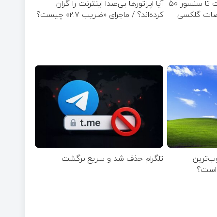
از پشتیبانی شارژ ۴۵ وات تا سنسور ۵۰
آیا اپراتورها بی‌صدا اینترنت را گران
صات گلکسی
کرده‌اند؟ / ماجرای «ضریب ۲.۷» چیست؟
ب‌ترین
تلگرام حذف شد و سریع برگشت
 است؟