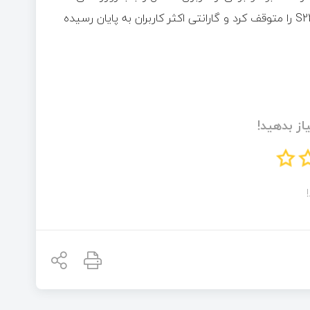
UI 6.1 مرتبط می‌دانند. سامسونگ مدتی پیش فروش سری گلکسی S22 را متوقف کرد و گارانتی اکثر کاربران به پایان رسیده
از بدهید!