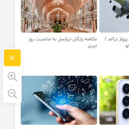
واز درآمد /
مکالمه رایگان ایرانسل به مناسبت روز
و
تبریز
×