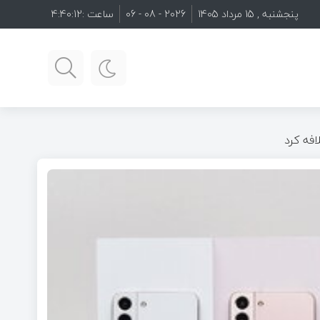
پنجشنبه , 15 مرداد 1405
2026 - 08 - 06
ساعت :
4:40:13
افه کرد