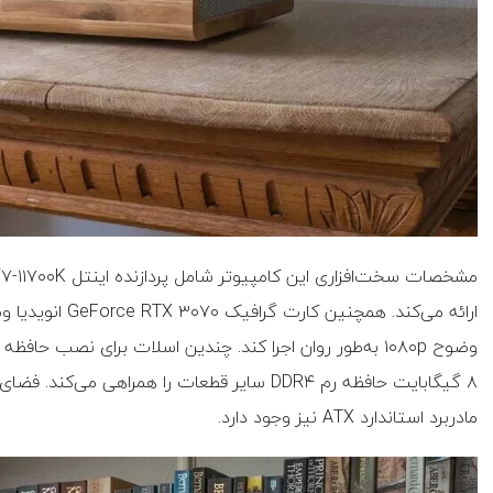
ارائه می‌کند. همچ
۸ گیگابایت حافظه رم DDR۴ سایر قطعات را همر
مادربرد استاندارد ATX نیز وجود دارد.