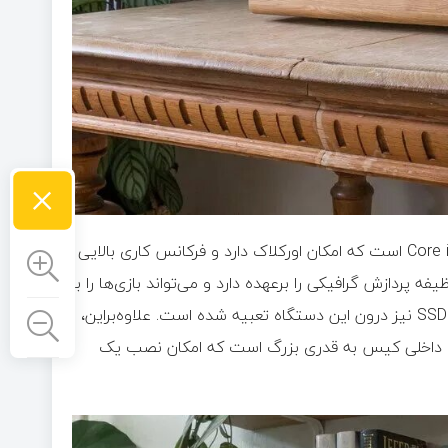
×
مشخصات سخت‌افزاری این کامپیوتر شامل پردازنده اینتل Core i۷-۱۱۷۰۰K است که امکان اورکلاک دارد و فرکانس کاری بالایی
نین کارت گرافیک GeForce RTX ۳۰۷۰ انویدیا وظیفه پردازش گرافیکی را برعهده دارد و می‌تواند بازی‌ها را با
وضوح ۱۰۸۰p به‌طور روان اجرا کند. چندین اسلات برای نصب حافظه SSD نیز درون این دستگاه تعبیه شده است. علاوه‌براین،
اهی می‌کند. فضای داخلی کیس به قدری بزرگ است که امکان نصب یک