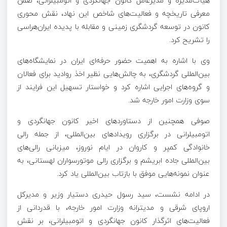
هیأت‌مدیره و مدیرعامل کانون جهانگردی و اتومبیلرانی، ضمن
معرفی تاریخچه و فعالیت‌های شاخص این نهاد، نقش محوری
کانون در توسعه گردشگری زمینی و مقابله با پدیده ایران‌هراسی
را تشریح کرد.
وی با اشاره به اهمیت حضور حرفه‌ای ایران در نمایشگاه‌های
بین‌المللی گردشگری، به چالش‌هایی نظیر اخذ روادید برای فعالان
و گروه‌های اجرایی اشاره کرد و خواستار تسهیل این فرایند از
سوی وزارت امور خارجه شد.
صوفی همچنین از دستاورد‌های اخیر کانون جهانگردی و
اتومبیلرانی در برگزاری رویداد‌های بین‌المللی، از جمله رالی
خانوادگی کمپر و کاروان در ایام نوروز، میزبانی رالی‌های
بین‌المللی جاده ابریشم و برگزاری رالی موتورسواران لهستانی، به
عنوان نمونه‌هایی موفق با بازتاب بین‌المللی یاد کرد.
در ادامه نشست، سید رسول حیدری دستیار وزیر و مدیرکل
اروپای شرقی و مدیترانه وزارت امور خارجه، با قدردانی از
فعالیت‌های اثرگذار کانون جهانگردی و اتومبیلرانی، بر نقش