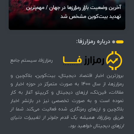
آخرین وضعیت بازار رمزارزها در جهان / مهم‌ترین
۱۴۰۵ | بیت‌کوین این مرز را از دست بدهد، همه‌چیز
رقابت پنهان دولت‌ها بر سر بیت‌کوین/ ۱۰ کشور برتر
تازه‌ترین رسوایی ارز دیجیتال؛ شکایت میلیاردی روی
بحران بدهی شرکت‌ها و خطر فروش اجباری میلیاردها
میز / ۶۲۲ بیت‌کوین کجا رفت؟
کدامند؟
تغییر می‌کند
دلار بیت‌کوین
تهدید بیت‌کوین مشخص شد
اتفاق تاریخی در بازار رمزارزها / بیت‌کوین سبز شد
اتفاق مهم در بازار رمزارزها / بیت‌کوین وارد فاز تازه شد
چرا سرعت تراکنش‌ها در اقتصاد دیجیتال اهمیت دارد؟
درباره رمزارزفا:
رمزارزفا، سیستم جامع
بروزترین اخبار اقتصاد دیجیتال، بیت‌کوین، بلاکچین و
رمزارزها، از سال 1400 به صورت متمرکز در حوزه اخبار و
مقالات، فین‌تک، ارزهای‌ دیجیتال و کریپتو آغاز به کار
نموده است و به صورت تخصصی نیز در بازنشر اخبار
بلاکچین و ارزهای رمزنگاری شده فعالیت می‌کند.
شما از
طریق رمزارزفا، همیشه یک قدم جلوتر از تغییرات دنیای
ارزهای دیجیتال خواهید بود.