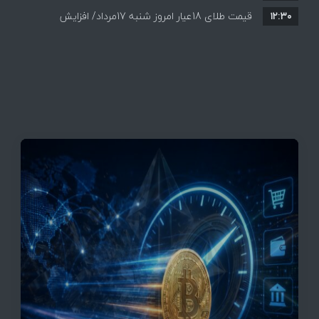
۱۲:۳۰
همه قیمت ها + جدول و جزئیات
قیمت طلای 18عیار امروز شنبه 17مرداد/ افزایش
قیمت + جدول و جزئیات