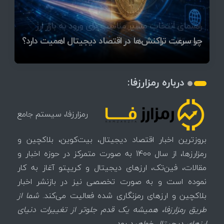
قیمت تتر، بیت‌کوین و اتریوم امروز دوشنبه ۵ مرداد
آخرین وضعیت بازار رمزارزها در جهان / مهم‌ترین
راهنمای انتخاب مسیر مناسب برای ورود به بازار ارز
۱۴۰۵ | بیت‌کوین این مرز را از دست بدهد، همه‌چیز
رقابت پنهان دولت‌ها بر سر بیت‌کوین/ ۱۰ کشور برتر
تازه‌ترین رسوایی ارز دیجیتال؛ شکایت میلیاردی روی
میز / ۶۲۲ بیت‌کوین کجا رفت؟
کدامند؟
دیجیتال
تغییر می‌کند
تهدید بیت‌کوین مشخص شد
اتفاق تاریخی در بازار رمزارزها / بیت‌کوین سبز شد
اتفاق مهم در بازار رمزارزها / بیت‌کوین وارد فاز تازه شد
چرا سرعت تراکنش‌ها در اقتصاد دیجیتال اهمیت دارد؟
درباره رمزارزفا:
رمزارزفا، سیستم جامع
بروزترین اخبار اقتصاد دیجیتال، بیت‌کوین، بلاکچین و
رمزارزها، از سال 1400 به صورت متمرکز در حوزه اخبار و
مقالات، فین‌تک، ارزهای‌ دیجیتال و کریپتو آغاز به کار
نموده است و به صورت تخصصی نیز در بازنشر اخبار
بلاکچین و ارزهای رمزنگاری شده فعالیت می‌کند.
شما از
طریق رمزارزفا، همیشه یک قدم جلوتر از تغییرات دنیای
ارزهای دیجیتال خواهید بود.