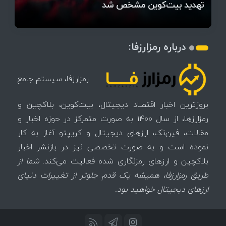
میز / ۶۲۲ بیت‌کوین کجا رفت؟
کدامند؟
دیجیتال
تغییر می‌کند
تهدید بیت‌کوین مشخص شد
اتفاق تاریخی در بازار رمزارزها / بیت‌کوین سبز شد
اتفاق مهم در بازار رمزارزها / بیت‌کوین وارد فاز تازه شد
چرا سرعت تراکنش‌ها در اقتصاد دیجیتال اهمیت دارد؟
درباره رمزارزفا:
رمزارزفا، سیستم جامع
بروزترین اخبار اقتصاد دیجیتال، بیت‌کوین، بلاکچین و
رمزارزها، از سال 1400 به صورت متمرکز در حوزه اخبار و
مقالات، فین‌تک، ارزهای‌ دیجیتال و کریپتو آغاز به کار
نموده است و به صورت تخصصی نیز در بازنشر اخبار
بلاکچین و ارزهای رمزنگاری شده فعالیت می‌کند.
شما از
طریق رمزارزفا، همیشه یک قدم جلوتر از تغییرات دنیای
ارزهای دیجیتال خواهید بود.