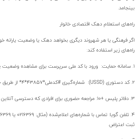
بینجامد.
راه‌های استعلام دهک اقتصادی خانوار
اگر فرهنگی یا هر شهروند دیگری بخواهد دهک یا وضعیت یارانه خود 
راه‌های زیر استفاده کند:
۱. سامانه حمایت: ورود با کد ملی سرپرست برای مشاهده وضعیت یارانه و دهک و ثبت اعتراض.
۲. کد دستوری (USSD): شماره‌گیری #کدملی*۴۳۸۵۷*۴* از طریق خط سرپرست.
۳. دفاتر پلیس +۱۰: مراجعه حضوری برای افرادی که دسترسی آنلاین یا تلفنی ندارند.
ثبت اعتراض.